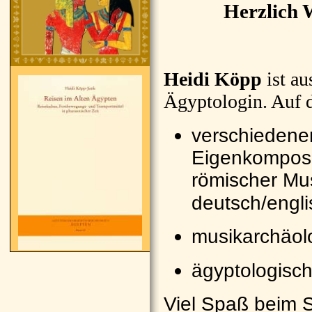
Herzlich 
Heidi Köpp
ist au
Ägyptologin. Auf di
verschiedene
Eigenkomposi
römischer Mus
deutsch/engli
musikarchäol
ägyptologisc
Viel Spaß beim 