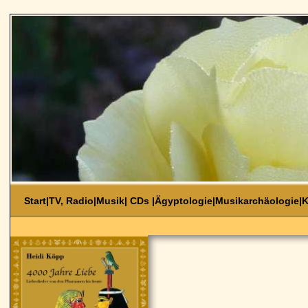
Start
|
TV, Radio
|
Musik
|
CDs
|
Ägyptologie
|
Musikarchäologie
|
K